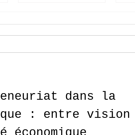
.
Laurène, fondatrice
Cam
de LFaW
de 
eneuriat dans la 
que : entre vision
é économique