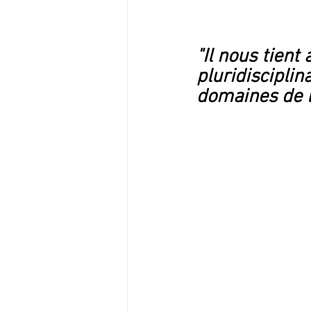
"Il nous tient
pluridisciplin
domaines de l'