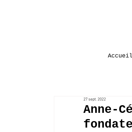
Accuei
27 sept. 2022
Anne-C
fondat