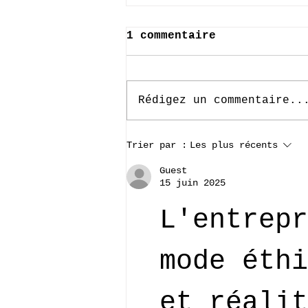
1 commentaire
Rédigez un commentaire..
Lou, fondatrice de
Trier par :
Les plus récents
"Les créations de
Gus"
Guest
15 juin 2025
L'entrepr
mode éthi
et réalit