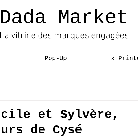
Dada Market
La vitrine des marques engagées
l
Pop-Up
x Print
écile et Sylvère,
eurs de Cysé