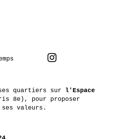
emps
ses quartiers sur
l'Espace
ris 8e), pour proposer
t ses valeurs.
24