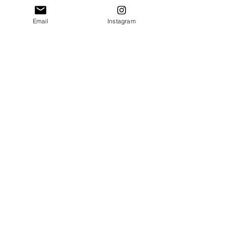
Voir tout
Posts récents
Email
Instagram
1 commentaire