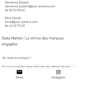
Clémence Elazem
clemence.elazem@pour-parlers.com
06 50 53 58 62
Elina Clavier
elina@pour-parlers.com
06 43 20 70 09
Dada Market | La vitrine des marques
engagées
On reste en contact ?
Si vous souhaitez être informés des détails de nos
prochaines éditions, inscrivez-vous ci-dessous.
Email
Instagram
S'abonner